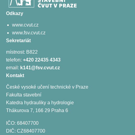
Odkazy
www.cvut.cz
www.fsv.cvut.cz
Sekretariát
místnost: B822
telefon:
+420 22435 4343
email:
k141@fsv.cvut.cz
Kontakt
České vysoké učení technické v Praze
Fakulta stavební
Katedra hydrauliky a hydrologie
Thákurova 7, 166 29 Praha 6
IČO: 68407700
DIČ: CZ68407700