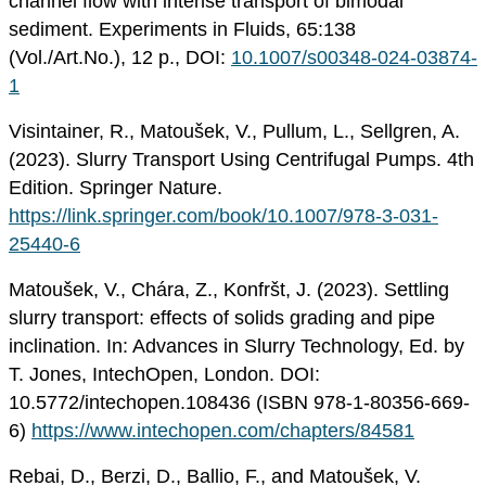
channel flow with intense transport of bimodal
sediment. Experiments in Fluids, 65:138
(Vol./Art.No.), 12 p., DOI:
10.1007/s00348-024-03874-
1
Visintainer, R., Matoušek, V., Pullum, L., Sellgren, A.
(2023). Slurry Transport Using Centrifugal Pumps. 4th
Edition. Springer Nature.
https://link.springer.com/book/10.1007/978-3-031-
25440-6
Matoušek, V., Chára, Z., Konfršt, J. (2023). Settling
slurry transport: effects of solids grading and pipe
inclination. In: Advances in Slurry Technology, Ed. by
T. Jones, IntechOpen, London. DOI:
10.5772/intechopen.108436 (ISBN 978-1-80356-669-
6)
https://www.intechopen.com/chapters/84581
Rebai, D., Berzi, D., Ballio, F., and Matoušek, V.