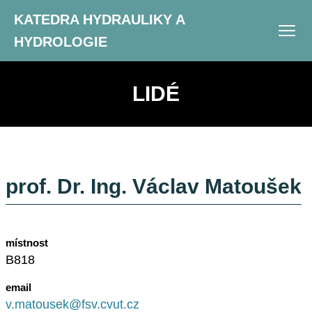
KATEDRA HYDRAULIKY A
HYDROLOGIE
LIDÉ
prof. Dr. Ing. Václav Matoušek
místnost
B818
email
v.matousek@fsv.cvut.cz