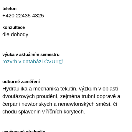
telefon
+420 22435 4325
konzultace
dle dohody
výuka v aktuálním semestru
rozvrh v databázi ČVUT
odborné zaměření
Hydraulika a mechanika tekutin, výzkum v oblasti
dvoufázových proudění, zejména trubní dopravě a
čerpání newtonských a nenewtonských směsí, či
chodu splavenin v říčních korytech.
vyučované předměty