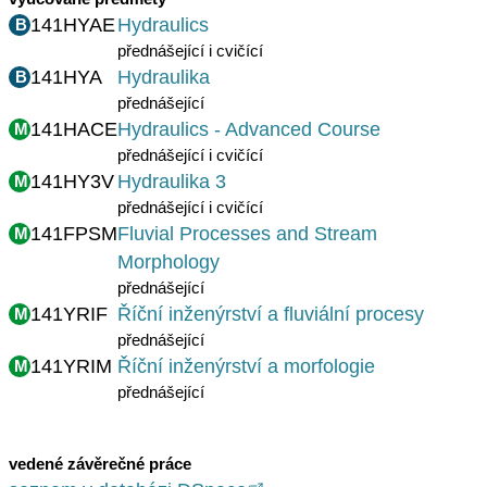
141HYAE
Hydraulics
B
přednášející i cvičící
141HYA
Hydraulika
B
přednášející
141HACE
Hydraulics - Advanced Course
M
přednášející i cvičící
141HY3V
Hydraulika 3
M
přednášející i cvičící
141FPSM
Fluvial Processes and Stream
M
Morphology
přednášející
141YRIF
Říční inženýrství a fluviální procesy
M
přednášející
141YRIM
Říční inženýrství a morfologie
M
přednášející
vedené závěrečné práce