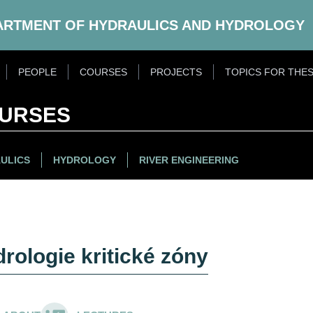
ARTMENT OF HYDRAULICS AND HYDROLOGY
PEOPLE
COURSES
PROJECTS
TOPICS FOR THES
URSES
ULICS
HYDROLOGY
RIVER ENGINEERING
rologie kritické zóny