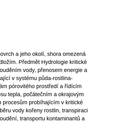
 povrch a jeho okolí, shora omezená
ložím. Předmět Hydrologie kritické
prouděním vody, přenosem energie a
ající v systému půda-rostlina-
ám pórovitého prostředí a řídícím
osu tepla, počátečním a okrajovým
 procesům probíhajícím v kritické
dběru vody kořeny rostlin, transpiraci
oudění, transportu kontaminantů a