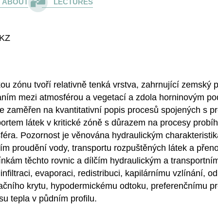
ABOUT
LECTURES
KZ
kou zónu tvoří relativně tenká vrstva, zahrnující zemský
aním mezi atmosférou a vegetací a zdola horninovým pod
je zaměřen na kvantitativní popis procesů spojených s 
portem látek v kritické zóně s důrazem na procesy probíh
féra. Pozornost je věnována hydraulickým charakteristik
cím proudění vody, transportu rozpuštěných látek a přen
nkám těchto rovnic a dílčím hydraulickým a transportním
infiltraci, evaporaci, redistribuci, kapilárnímu vzlínání, o
ačního krytu, hypodermickému odtoku, preferenčnímu pr
u tepla v půdním profilu.