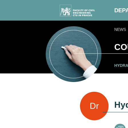
DEP
NEWS
CO
HYDRA
Hyd
Dr