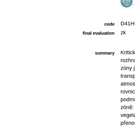
D41H
code
zk
final evaluation
Kritic
summary
rozhr
zóny 
trans
atmos
rovni
podmí
zóně: 
veget
přenos