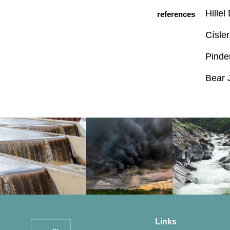
Hillel
references
Císle
Pinde
Bear 
Links