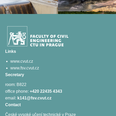
Links
www.cvut.cz
www.fsv.cvut.cz
Secretary
room: B822
office phone:
+420 22435 4343
email:
k141@fsv.cvut.cz
Contact
České vysoké učení technické v Praze