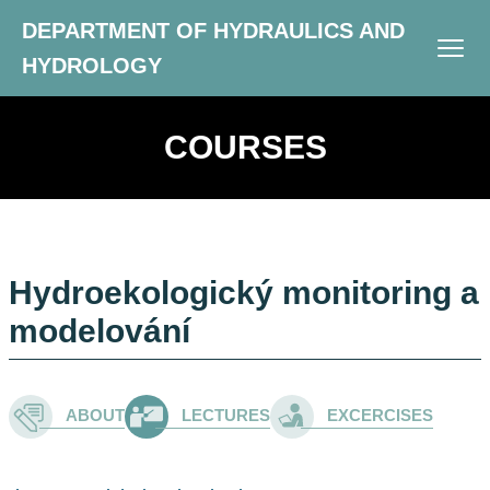
DEPARTMENT OF HYDRAULICS AND
HYDROLOGY
COURSES
Hydroekologický monitoring a
modelování
ABOUT
LECTURES
EXCERCISES