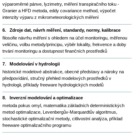
výparoměrné pánve, lyzimetry, měření transpiračního toku -
Granier a HFD metoda, eddy covariance method, výpočet
intenzity výparu z mikrometeorologických měření
6.
Zdroje dat, návrh měření, standardy, normy, kalibrace
filosofie návrhu měření s ohledem na účel monitoringu, měřenou
veličinu, volbu metody/principu, výběr lokality, frekvence a doby
trvání monitoringu a dostupnost finančních prostředků
7.
Modelování v hydrologii
historické modelové abstrakce, obecné představy a nároky na
předpovídání, stručný přehled modelových prostředků v
hydrologii, příklady freeware hydrologických modelů
8.
Inverzní modelování a optimalizace
metoda pokus omyl, matematika základních deterministických
metod optimalizace, Levenbergův-Marquardtův algoritmus,
stochastické optimalizační metody, citlivostní analýza, příklad
freeware optimalizačního programu