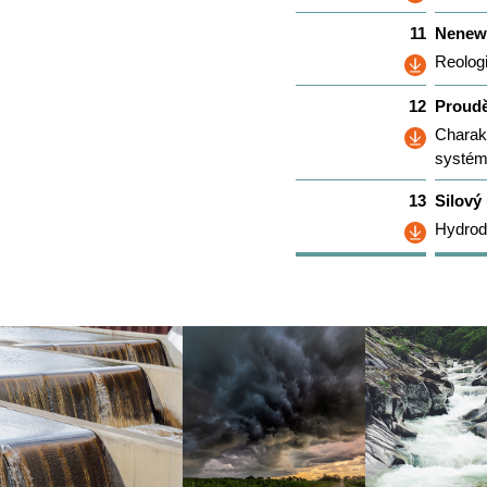
11
Nenewt
Reolog
12
Proudě
Charakt
systému
13
Silový
Hydrody