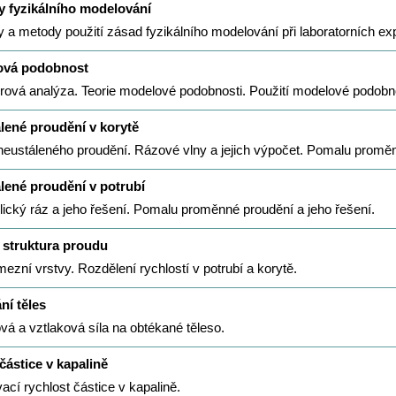
y fyzikálního modelování
y a metody použití zásad fyzikálního modelování při laboratorních e
ová podobnost
ová analýza. Teorie modelové podobnosti. Použití modelové podobno
lené proudění v korytě
neustáleného proudění. Rázové vlny a jejich výpočet. Pomalu proměn
lené proudění v potrubí
ický ráz a jeho řešení. Pomalu proměnné proudění a jeho řešení.
í struktura proudu
mezní vrstvy. Rozdělení rychlostí v potrubí a korytě.
ní těles
á a vztlaková síla na obtékané těleso.
částice v kapalině
cí rychlost částice v kapalině.