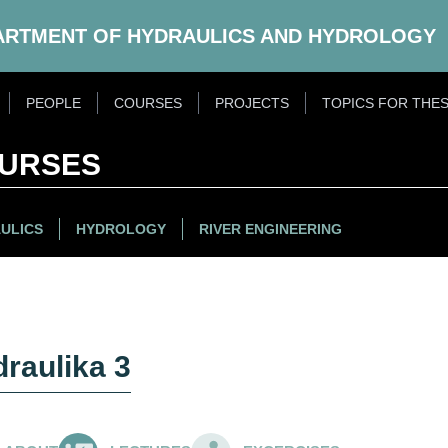
ARTMENT OF HYDRAULICS AND HYDROLOGY
PEOPLE
COURSES
PROJECTS
TOPICS FOR THES
URSES
ULICS
HYDROLOGY
RIVER ENGINEERING
raulika 3