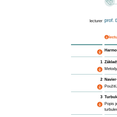
prof.
lecturer
lect
Harmo
1
Základ
Metody
2
Navier
Použití
3
Turbul
Popis j
turbule