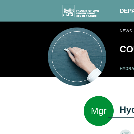
DEP
NEWS
CO
HYDRA
Hyd
Mgr