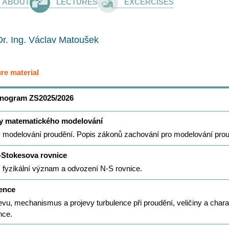
ABOUT
LECTURES
EXCERCISES
 Dr. Ing. Václav Matoušek
ure material
nogram ZS2025/2026
y matematického modelování
 modelování proudění. Popis zákonů zachování pro modelování pro
-Stokesova rovnice
, fyzikální význam a odvození N-S rovnice.
ence
evu, mechanismus a projevy turbulence při proudění, veličiny a chara
nce.