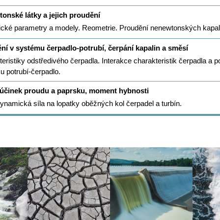
onské látky a jejich proudění
ické parametry a modely. Reometrie. Proudění nenewtonských kapali
ní v systému čerpadlo-potrubí, čerpání kapalin a směsí
eristiky odstředivého čerpadla. Interakce charakteristik čerpadla a p
 potrubí-čerpadlo.
 účinek proudu a paprsku, moment hybnosti
namická síla na lopatky oběžných kol čerpadel a turbín.