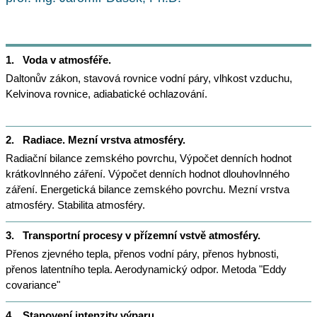
1.
Voda v atmosféře.
Daltonův zákon, stavová rovnice vodní páry, vlhkost vzduchu,
Kelvinova rovnice, adiabatické ochlazování.
2.
Radiace. Mezní vrstva atmosféry.
Radiační bilance zemského povrchu, Výpočet denních hodnot
krátkovlnného záření. Výpočet denních hodnot dlouhovlnného
záření. Energetická bilance zemského povrchu. Mezní vrstva
atmosféry. Stabilita atmosféry.
3.
Transportní procesy v přízemní vstvě atmosféry.
Přenos zjevného tepla, přenos vodní páry, přenos hybnosti,
přenos latentního tepla. Aerodynamický odpor. Metoda "Eddy
covariance"
4.
Stanovení intenzity výparu.