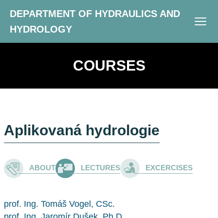
DEPARTMENT OF HYDRAULICS AND
HYDROLOGY
COURSES
Aplikovaná hydrologie
ABOUT
LECTURES
EXCERCISES
prof. Ing. Tomáš Vogel, CSc.
prof. Ing. Jaromír Dušek, Ph.D.