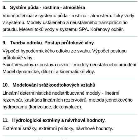
8.
Systém půda - rostlina - atmosféra
Vodní potenciál v systému půda - rostlina - atmosféra. Toky vody
v systému. Modely ustáleného a neustáleného transpiračního
proudu. Měření toků vody v systému SPA. Kořenový odběr.
9.
Tvorba odtoku. Postup průtokové vlny.
Výpočet hypodermického odtoku ze svahu. Výpočet postupu
průtokové vlny.
Saint-Venantova soustava rovnic - modely neustáleného proudění.
Model dynamické, difuzní a kinematické vlny.
10.
Modelování srážkoodtokových vztahů
Lineární deterministické nedistribuované modely - lineární
rezervoár, kaskáda lineárních rezervoárů, metoda jednotkového
hydrogramu (konvoluce, dekonvoluce).
11.
Hydrologické extrémy a návrhové hodnoty.
Extrémní srážky, extrémní průtoky, návrhové hodnoty.