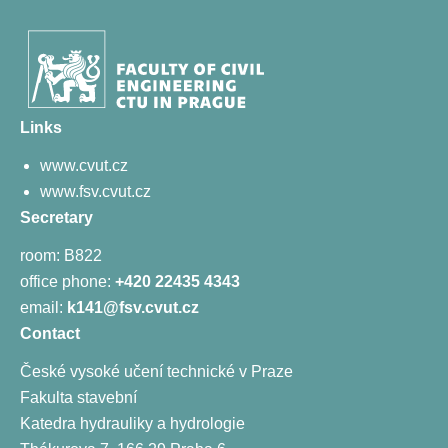
Links
www.cvut.cz
www.fsv.cvut.cz
Secretary
room: B822
office phone:
+420 22435 4343
email:
k141@fsv.cvut.cz
Contact
České vysoké učení technické v Praze
Fakulta stavební
Katedra hydrauliky a hydrologie