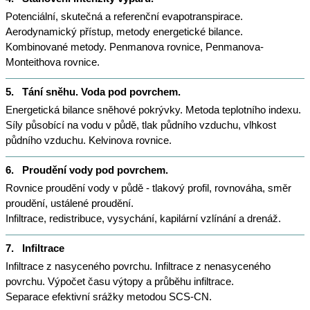
Potenciální, skutečná a referenční evapotranspirace.
Aerodynamický přístup, metody energetické bilance.
Kombinované metody. Penmanova rovnice, Penmanova-
Monteithova rovnice.
5.
Tání sněhu. Voda pod povrchem.
Energetická bilance sněhové pokrývky. Metoda teplotního indexu.
Síly působící na vodu v půdě, tlak půdního vzduchu, vlhkost
půdního vzduchu. Kelvinova rovnice.
6.
Proudění vody pod povrchem.
Rovnice proudění vody v půdě - tlakový profil, rovnováha, směr
proudění, ustálené proudění.
Infiltrace, redistribuce, vysychání, kapilární vzlínání a drenáž.
7.
Infiltrace
Infiltrace z nasyceného povrchu. Infiltrace z nenasyceného
povrchu. Výpočet času výtopy a průběhu infiltrace.
Separace efektivní srážky metodou SCS-CN.