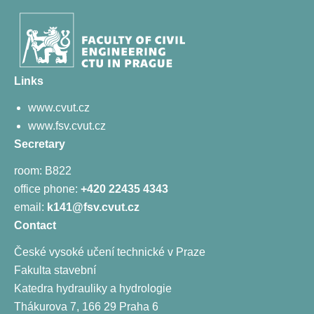
Links
www.cvut.cz
www.fsv.cvut.cz
Secretary
room: B822
office phone:
+420 22435 4343
email:
k141@fsv.cvut.cz
Contact
České vysoké učení technické v Praze
Fakulta stavební
Katedra hydrauliky a hydrologie
Thákurova 7, 166 29 Praha 6